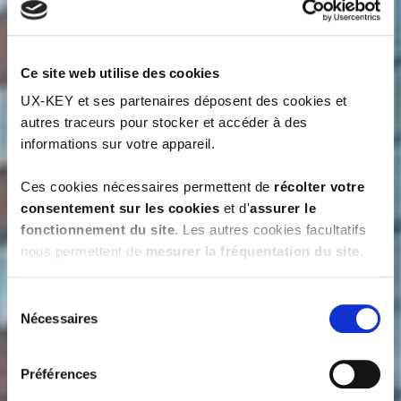
Ce site web utilise des cookies
UX-KEY et ses partenaires déposent des cookies et
autres traceurs pour stocker et accéder à des
informations sur votre appareil.
Ces cookies nécessaires permettent de
récolter votre
consentement sur les cookies
et d'
assurer le
fonctionnement du site
. Les autres cookies facultatifs
nous permettent de
mesurer la fréquentation du site
.
Pour donner votre consentement, cliquez sur le bouton «
Sélection
accepter » et pour refuser, cliquez sur « refuser ». Vous
Nécessaires
du
pouvez également paramétrer vos choix et consentir de
consentement
façon indépendante et spécifique pour chaque opération
Préférences
en sélectionnant les cookies à accepter puis en cliquant