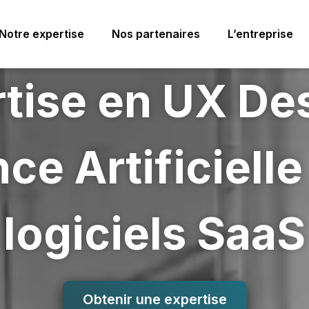
Notre expertise
Nos partenaires
L’entreprise
tise en UX De
nce Artificiell
logiciels SaaS
Obtenir une expertise