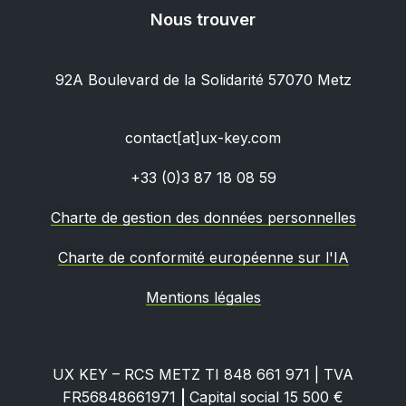
uniquement
les données à caractère non
Nous trouver
personnel
, c’est-à-dire, avec lesquelles il n’est
pas possible de déterminer l’identité d’un
92A Boulevard de la Solidarité 57070 Metz
utilisateur. Pour faire simple, oui, la solution UX-
KEY respecte totalement le RGPD !
contact[at]ux-key.com
+33 (0)3 87 18 08 59
Charte de gestion des données personnelles
Charte de conformité européenne sur l'IA
Mentions légales
UX KEY – RCS METZ TI 848 661 971 | TVA
FR56848661971
|
Capital social 15 500 €