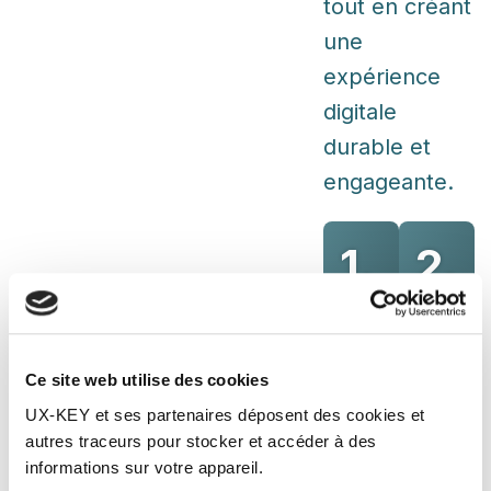
tout en créant
une
expérience
digitale
durable et
engageante.
1.
2.
Notre
Les
analyse se
donné
Ce site web utilise des cookies
base sur
que no
UX-KEY et ses partenaires déposent des cookies et
des
récolt
autres traceurs pour stocker et accéder à des
informations sur votre appareil.
données
sont